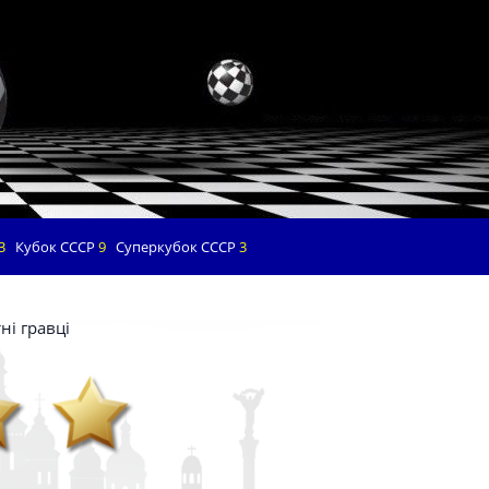
3
Кубок СССР
9
Суперкубок СССР
3
ні гравці