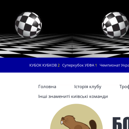
КУБОК КУБКОВ
2
Суперкубок УЕФА
1
Чемпионат Укр
Головна
Історія клубу
Троф
Інші знамениті київські команди