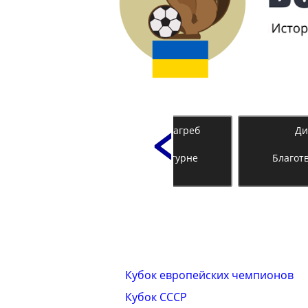
Динамо К - Динамо Загреб
Ди
2:2
Благотворительное турне
Благот
28.04.2022
Кубок европейских чемпионов
Кубок СССР