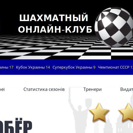
аины
17
Кубок Украины
14
Суперкубок Украины
9
Чемпионат СССР
1
еї
Статистика сезонів
Тренери
Видат